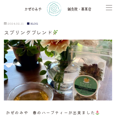
2024.02.11
BLOG
スプリングブレンド
TOP
薬草店
気功レッスン
鍼灸
アロマセラピー
骨格調整
かぜのみや 春のハーブティーが出来ました