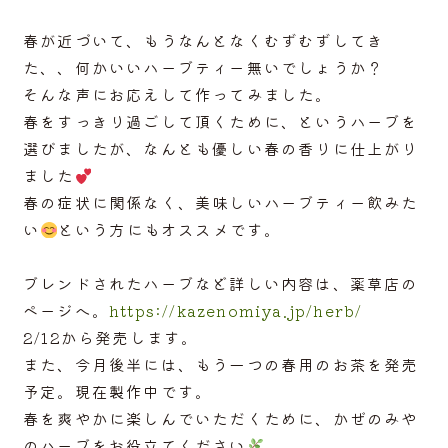
ACCESS
春が近づいて、もうなんとなくむずむずしてき
た、、何かいいハーブティー無いでしょうか？
ABOUT
そんな声にお応えして作ってみました。
春をすっきり過ごして頂くために、というハーブを
選びましたが、なんとも優しい春の香りに仕上がり
ました
春の症状に関係なく、美味しいハーブティー飲みた
い
という方にもオススメです。
ブレンドされたハーブなど詳しい内容は、薬草店の
ページへ。
https://kazenomiya.jp/herb/
2/12から発売します。
また、今月後半には、もう一つの春用のお茶を発売
予定。現在製作中です。
春を爽やかに楽しんでいただくために、かぜのみや
のハーブをお役立てください