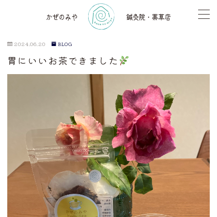
2024.06.20
BLOG
胃にいいお茶できました
TOP
薬草店
気功レッスン
鍼灸
アロマセラピー
骨格調整