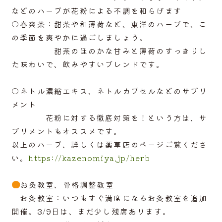
などのハーブが花粉による不調を和らげます
ACCESS
○春爽茶：甜茶や和薄荷など、東洋のハーブで、こ
の季節を爽やかに過ごしましょう。
ABOUT
甜茶のほのかな甘みと薄荷のすっきりし
た味わいで、飲みやすいブレンドです。
○ネトル濃縮エキス、ネトルカプセルなどのサプリ
メント
花粉に対する徹底対策を！という方は、サ
プリメントもオススメです。
以上のハーブ、詳しくは薬草店のページご覧くださ
い。
https://kazenomiya.jp/herb
お灸教室、骨格調整教室
お灸教室：いつもすぐ満席になるお灸教室を追加
開催。3/9日は、まだ少し残席あります。