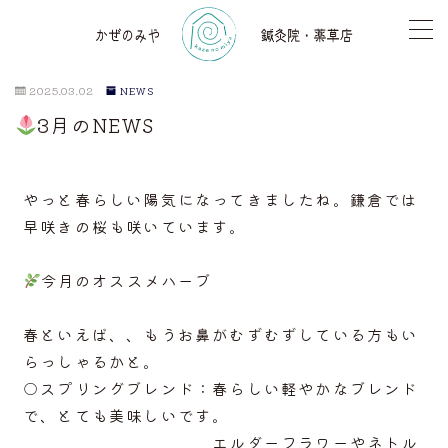
2025.03.02
NEWS
3月のNEWS
TOP
薬草店
やっと春らしい陽気になってきましたね。鎌倉では
早咲きの桜も咲いています。
気功レッスン
今月のオススメハーブ
鍼灸
春といえば、、もうお鼻がむずむずしている方もい
アロマセラピー
らっしゃるかと。
○スプリングブレンド：春らしい軽やかなブレンド
で、とても美味しいです。
骨格調整
エルダーフラワーやネトル